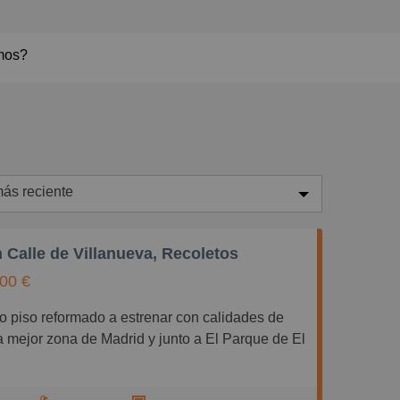
mos?
ás reciente
ás reciente
 Calle de Villanueva, Recoletos
enos reciente
00 €
aratos
aros
la mejor zona de Madrid y junto a El Parque de El
equeños
randes