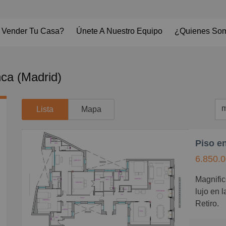
 Vender Tu Casa?
Únete A Nuestro Equipo
¿Quienes So
ca (Madrid)
m
Lista
Mapa
m
Piso en
M
6.850.0
B
Magnifico piso reformado a estrenar con calidades de
C
lujo en 
P
Retiro.
G